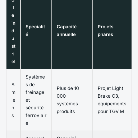
it
e
in
Spécialit
Capacité
Projets
d
é
annuelle
phares
u
st
ri
el
Système
A
s de
Plus de 10
Projet Light
m
freinage
000
Brake C3,
ie
et
systèmes
équipements
n
sécurité
produits
pour TGV M
s
ferroviair
e