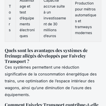
Assembl
Capacité
Production
T
age et
accrue suite
pour métros
o
test
à un
automatique
u
d’équipe
investisseme
s et
r
ments
nt de 30
tramways
s
électroni
millions
modernes
ques
d’euros
Quels sont les avantages des systèmes de
freinage allégés développés par Faiveley
Transport ?
Ces systèmes permettent une réduction
significative de la consommation énergétique des
trains, une optimisation de l’espace intérieur des
wagons, ainsi qu’une diminution de l’usure des
équipements.
Comment Faiveley Transport contribue-t-elle