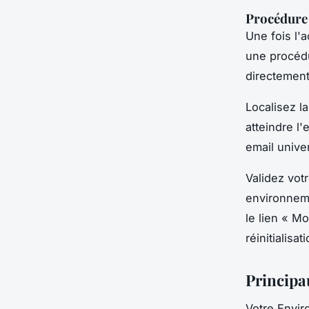
Procédure 
Une fois l'
une procédu
directement
Localisez l
atteindre l'
email unive
Validez vot
environneme
le lien « M
réinitialisat
Principau
Votre Envir