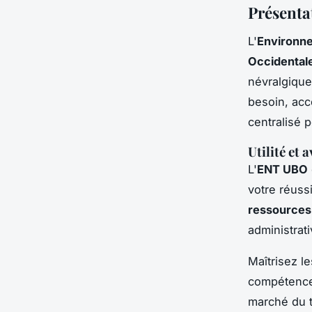
Présenta
L'
Environne
Occidental
névralgique
besoin, acc
centralisé p
Utilité et
L'
ENT UBO
votre réuss
ressources
administrat
Maîtrisez l
compétences
marché du t