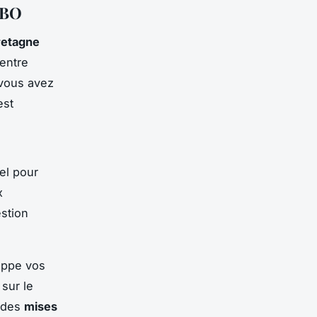
UBO
retagne
centre
vous avez
est
iel pour
x
estion
ppe vos
 sur le
z des
mises