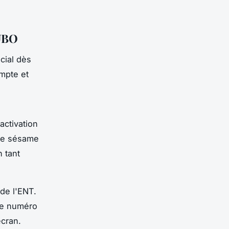
 UBO
cial dès
ompte et
activation
tre sésame
n tant
 de l'ENT.
re numéro
écran.