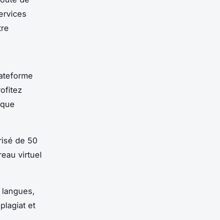
services
tre
lateforme
ofitez
èque
risé de 50
reau virtuel
n langues,
plagiat et