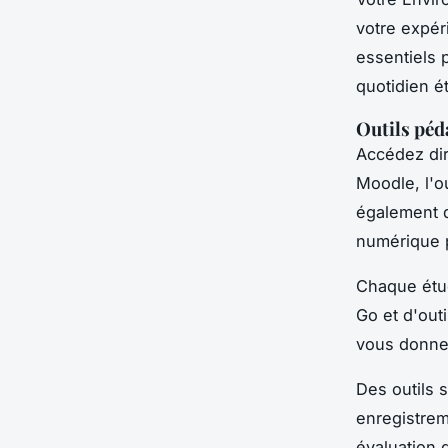
votre expéri
essentiels 
quotidien é
Outils péd
Accédez dir
Moodle, l'o
également d
numérique p
Chaque étud
Go et d'outi
vous donne 
Des outils s
enregistreme
évaluation 