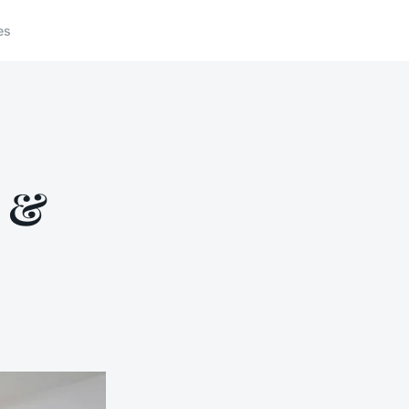
es
s &