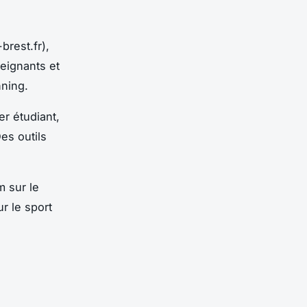
rest.fr),
eignants et
nning.
er étudiant,
es outils
m sur le
r le sport