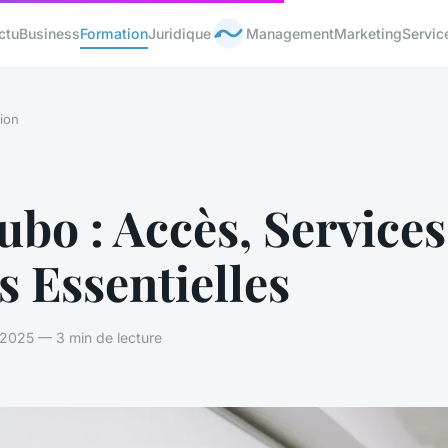
ctu
Business
Formation
Juridique
Management
Marketing
Servic
ion
ubo : Accès, Service
s Essentielles
 2025 — 3 min de lecture