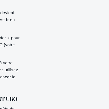
 devient
st.fr ou
cter » pour
BO (votre
à votre
: utilisez
ancer la
'ENT UBO
voûte de