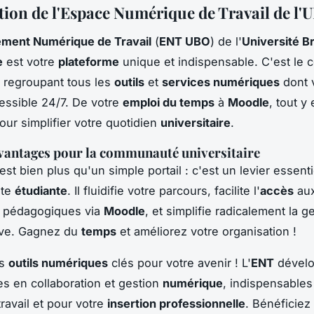
tion de l'Espace Numérique de Travail de l'
ment Numérique de Travail
(
ENT UBO
) de l'
Université B
e
est votre
plateforme
unique et indispensable. C'est le 
 regroupant tous les
outils
et
services numériques
dont 
essible 24/7. De votre
emploi du temps
à
Moodle
, tout y 
our simplifier votre quotidien
universitaire
.
 avantages pour la communauté universitaire
est bien plus qu'un simple portail : c'est un levier essent
ite
étudiante
. Il fluidifie votre parcours, facilite l'
accès
au
pédagogiques via
Moodle
, et simplifie radicalement la g
ive. Gagnez du
temps
et améliorez votre organisation !
es
outils numériques
clés pour votre avenir ! L'
ENT
dévelo
 en collaboration et gestion
numérique
, indispensables
ravail et pour votre
insertion professionnelle
. Bénéficie