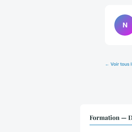
N
← Voir tous 
Formation — D